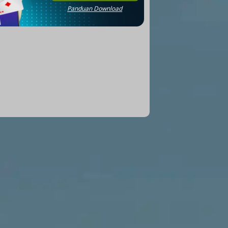
Panduan Download