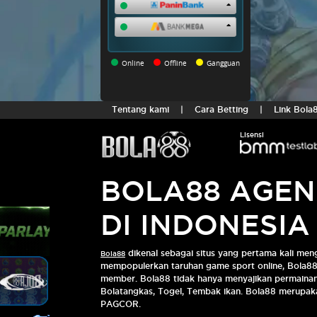
Online
Offline
Gangguan
Tentang kami
|
Cara Betting
|
Link Bola
Lisensi
BOLA88 AGEN
DI INDONESIA
dikenal sebagai situs yang pertama kali men
Bola88
mempopulerkan taruhan game sport online, Bola88
member. Bola88 tidak hanya menyajikan permainan s
Bolatangkas, Togel, Tembak ikan. Bola88 merupakan 
PAGCOR.