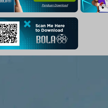
Panduan Download