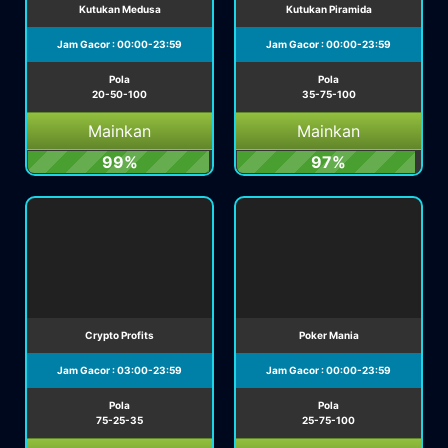
Kutukan Medusa
Kutukan Piramida
Jam Gacor : 00:00-23:59
Jam Gacor : 00:00-23:59
Pola
Pola
20-50-100
35-75-100
Mainkan
Mainkan
99%
97%
Crypto Profits
Poker Mania
Jam Gacor : 03:00-23:59
Jam Gacor : 00:00-23:59
Pola
Pola
75-25-35
25-75-100