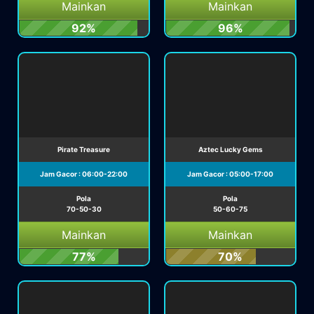
Mainkan
Mainkan
92%
96%
Pirate Treasure
Aztec Lucky Gems
Jam Gacor : 06:00-22:00
Jam Gacor : 05:00-17:00
Pola
Pola
70-50-30
50-60-75
Mainkan
Mainkan
77%
70%