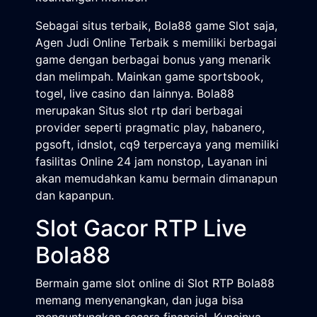
Sebagai situs terbaik, Bola88 game Slot saja,
Agen Judi Online Terbaik s memiliki berbagai
game dengan berbagai bonus yang menarik
dan melimpah. Mainkan game sportsbook,
togel, live casino dan lainnya. Bola88
merupakan Situs slot rtp dari berbagai
provider seperti pragmatic play, habanero,
pgsoft, idnslot, cq9 terpercaya yang memiliki
fasilitas Online 24 jam nonstop, Layanan ini
akan memudahkan kamu bermain dimanapun
dan kapanpun.
Slot Gacor RTP Live
Bola88
Bermain game slot online di Slot RTP Bola88
memang menyenangkan, dan juga bisa