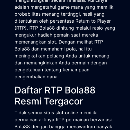
menguntungkan secara finansial. Kuncinya
adalah mengetahui game mana yang memiliki
probabilitas menang tertinggi, hasil yang
ditentukan oleh persentase Return to Player
(RTP). RTP Bola88 dihitung melalui rasio yang
mengukur hadiah pemain saat mereka
memenangkan slot. Dengan melihat RTP
Bola88 dan memahami pola, hal itu
meningkatkan peluang Anda untuk menang
dan memungkinkan Anda bermain dengan
pengetahuan tentang kemampuan
pengembalian dana.
Daftar RTP Bola88
Resmi Tergacor
Tidak semua situs slot online memiliki
permainan artinya RTP permainan bervariasi.
Bola88 dengan bangga menawarkan banyak