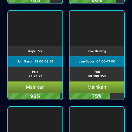
78%
86%
Royal 777
Koki Bintang
Jam Gacor : 13:00-23:59
Jam Gacor : 04:00-17:00
Pola
Pola
77-77-77
90-100-150
Mainkan
Mainkan
96%
75%