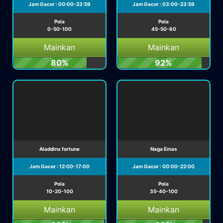
Jam Gacor : 00:00-23:59
Jam Gacor : 03:00-23:59
Pola
Pola
0-50-100
45-50-60
Mainkan
Mainkan
80%
92%
Aladdins fortune
Naga Emas
Jam Gacor : 12:00-17:00
Jam Gacor : 00:00-22:00
Pola
Pola
10-20-100
35-40-100
Mainkan
Mainkan