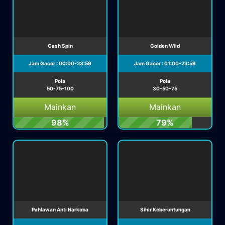
Cash Spin
Golden Wild
Jam Gacor : 00:00-23:59
Jam Gacor : 01:00-23:59
Pola
Pola
50-75-100
30-50-75
Mainkan
Mainkan
98%
79%
Pahlawan Anti Narkoba
Sihir Keberuntungan