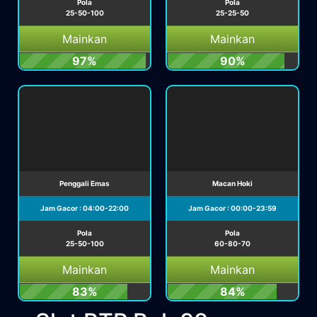
Pola
Pola
25-50-100
25-25-50
Mainkan
Mainkan
97%
90%
Penggali Emas
Macan Hoki
Jam Gacor : 04:00-22:00
Jam Gacor : 00:00-23:59
Pola
Pola
25-50-100
60-80-70
Mainkan
Mainkan
83%
84%