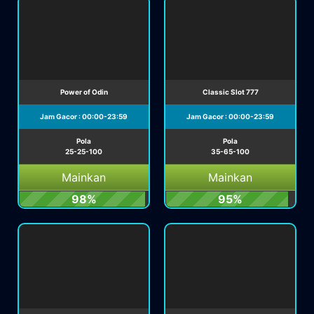
Power of Odin
Classic Slot 777
Jam Gacor : 00:00-23:59
Jam Gacor : 00:00-23:59
Pola
Pola
25-25-100
35-65-100
Mainkan
Mainkan
98%
95%