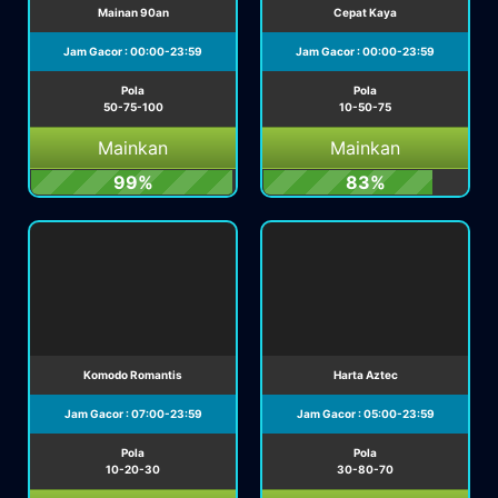
Mainan 90an
Cepat Kaya
Jam Gacor : 00:00-23:59
Jam Gacor : 00:00-23:59
Pola
Pola
50-75-100
10-50-75
Mainkan
Mainkan
99%
83%
Komodo Romantis
Harta Aztec
Jam Gacor : 07:00-23:59
Jam Gacor : 05:00-23:59
Pola
Pola
10-20-30
30-80-70