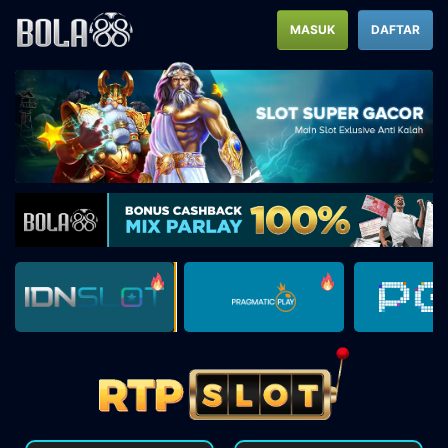
MASUK
DAFTAR