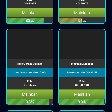
40-50-75
40-50-75
Mainkan
Mainkan
82%
51%
Kuis Cerdas Cermat
Medusa Multiplier
Jam Gacor : 04:00-20:00
Jam Gacor : 00:00-23:59
Pola
Pola
30-55-75
35-50-100
Mainkan
Mainkan
93%
99%